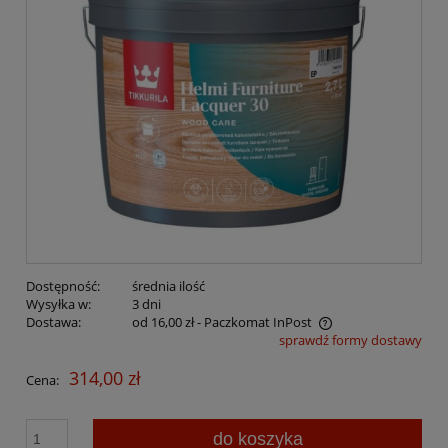
Dostępność:
średnia ilość
Wysyłka w:
3 dni
Dostawa:
od 16,00 zł
- Paczkomat InPost
sprawdź formy dostawy
Cena nie zawiera ewentualnych kosztów płatności
314,00 zł
Cena:
do koszyka