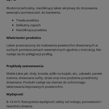
Wodorozcieńczalny, nieżółknący lakier akrylowy do stosowania
wewnątrz pomieszczeń, do barwienia.
Trwała powłoka
Delikatny zapach
Nieżółknąca powłoka
Właściwości produktu
Lakier przeznaczony do malowania powierzchni drewnianych w
suchych pomieszczeniach wewnętrznych zgodnie z instrukcją. Nie
nadaje się do pielęgnacji podłóg.
Przykłady zastosowania
Meble takie jak: stoły, krzesła, półki na książki, etc., zabawki, panele
ścienne, drewniane sufity, drzwi oraz inne podobne przedmioty
drewniane. Produkt nadaje się również do ochronnego
lakierowania bejcowanych powierzchni.
Wydajność
8–14 m²/l. Rzeczywista wydajność zależy od rodzaju, porowatości i
twardości drewna.