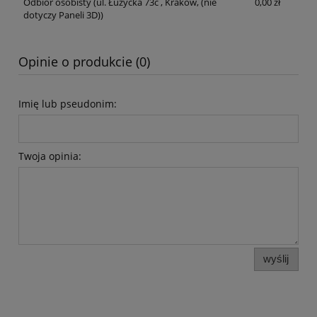
Odbiór osobisty
(ul. Łużycka 73c , Kraków, (nie
0,00 zł
dotyczy Paneli 3D))
Opinie o produkcie (0)
Imię lub pseudonim:
Twoja opinia:
wyślij