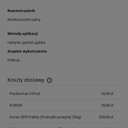
Rozcieńczalnik
Wodorozcieńczalny
Metody aplikacji
natrysk, pędzel, gąbka
Stopień wykończenia
Półmat
Koszty dostawy
Cena nie zawiera ewentualnych kosztów płatności
Paczkomat InPost
16,00 zł
KURIER
18,00 zł
Kurier DPD Palety
(Przesyłki powyżej 35kg)
200,00 zł