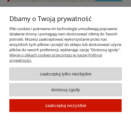
Dbamy o Twoją prywatność
Pliki cookies i pokrewne im technologie umożliwiają poprawne
Kraina Farb | ul. Łużycka 73c, 30-693 Kraków, woj.
działanie strony i pomagają nam dostosować ofertę do Twoich
małopolskie | mail: krainafarb@interia.pl | tel:
790
potrzeb. Możesz zaakceptować wykorzystanie przez nas
662 152 925 | NIP: 6831945640
663 338,
wszystkich tych plików i przejść do sklepu lub dostosować użycie
plików do swoich preferencji, wybierając opcję "Dostosuj zgody".
Więcej o plikach cookies przeczytasz w naszej Polityce
prywatności.
Pomoc
zaakceptuj tylko niezbędne
Dostawa
dostosuj zgody
Moje konto
zaakceptuj wszystkie
O firmie
Kraina Farb Kraków, Farby Tikkurila, Farby Beckers, Narzędzia Anza
pokaż pełną wersję strony