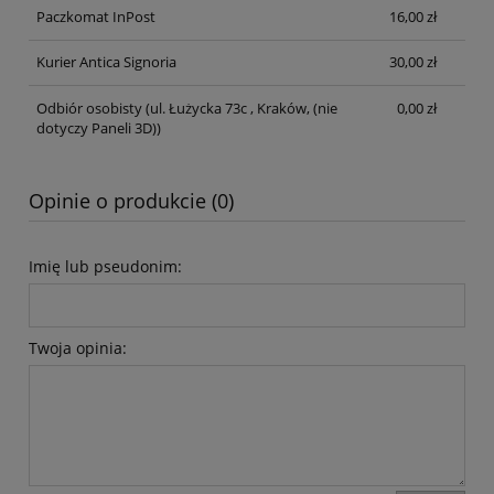
Paczkomat InPost
16,00 zł
Kurier Antica Signoria
30,00 zł
Odbiór osobisty
(ul. Łużycka 73c , Kraków, (nie
0,00 zł
dotyczy Paneli 3D))
Opinie o produkcie (0)
Imię lub pseudonim:
Twoja opinia: