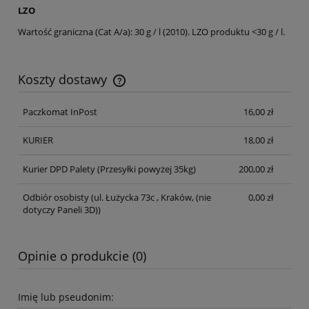
LZO
Wartość graniczna (Cat A/a): 30 g / l (2010). LZO produktu <30 g / l.
Koszty dostawy
Cena nie zawiera ewentualnych kosztów płatności
Paczkomat InPost
16,00 zł
KURIER
18,00 zł
Kurier DPD Palety
(Przesyłki powyżej 35kg)
200,00 zł
Odbiór osobisty
(ul. Łużycka 73c , Kraków, (nie
0,00 zł
dotyczy Paneli 3D))
Opinie o produkcie (0)
Imię lub pseudonim: