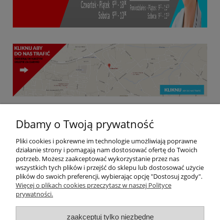
Dbamy o Twoją prywatność
Pliki cookies i pokrewne im technologie umożliwiają poprawne
Kraina Farb | ul. Łużycka 73c, 30-693 Kraków, woj.
działanie strony i pomagają nam dostosować ofertę do Twoich
małopolskie | mail: krainafarb@interia.pl | tel:
790
potrzeb. Możesz zaakceptować wykorzystanie przez nas
662 152 925 | NIP: 6831945640
663 338,
wszystkich tych plików i przejść do sklepu lub dostosować użycie
plików do swoich preferencji, wybierając opcję "Dostosuj zgody".
Więcej o plikach cookies przeczytasz w naszej Polityce
prywatności.
Pomoc
zaakceptuj tylko niezbędne