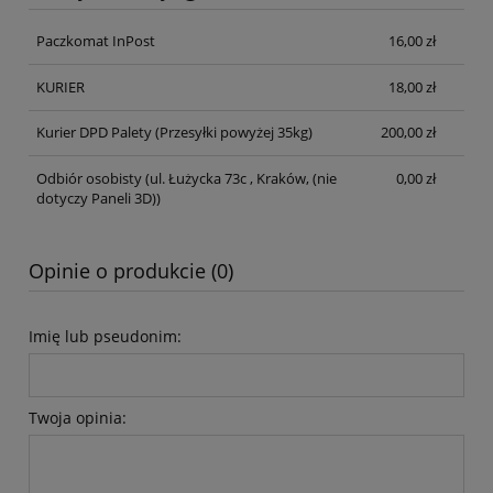
Cena nie zawiera ewentualnych kosztów płatności
Paczkomat InPost
16,00 zł
KURIER
18,00 zł
Kurier DPD Palety
(Przesyłki powyżej 35kg)
200,00 zł
Odbiór osobisty
(ul. Łużycka 73c , Kraków, (nie
0,00 zł
dotyczy Paneli 3D))
Opinie o produkcie (0)
Imię lub pseudonim:
Twoja opinia: