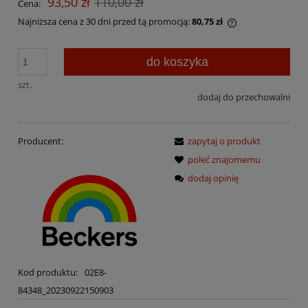
93,50 zł
110,00 zł
Cena:
Najniższa cena z 30 dni przed tą promocją:
80,75 zł
Jeżeli produkt j
30 dni, wyświetl
do koszyka
momentu, kiedy 
sprzedaży.
szt.
dodaj do przechowalni
Producent:
zapytaj o produkt
poleć znajomemu
dodaj opinię
Kod produktu:
02E8-
84348_20230922150903