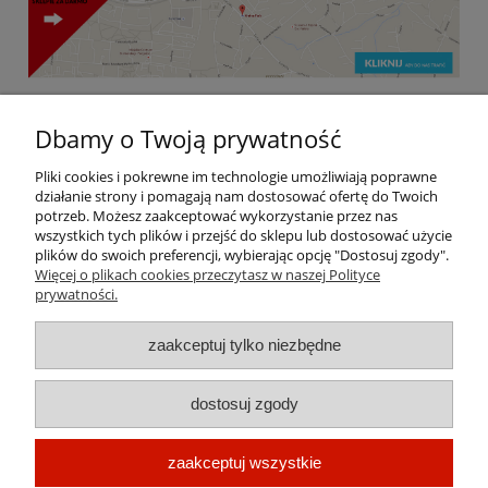
Dbamy o Twoją prywatność
Pliki cookies i pokrewne im technologie umożliwiają poprawne
Kraina Farb | ul. Łużycka 73c, 30-693 Kraków, woj.
działanie strony i pomagają nam dostosować ofertę do Twoich
małopolskie | mail: krainafarb@interia.pl | tel:
790
potrzeb. Możesz zaakceptować wykorzystanie przez nas
662 152 925 | NIP: 6831945640
663 338,
wszystkich tych plików i przejść do sklepu lub dostosować użycie
plików do swoich preferencji, wybierając opcję "Dostosuj zgody".
Więcej o plikach cookies przeczytasz w naszej Polityce
prywatności.
Pomoc
zaakceptuj tylko niezbędne
Dostawa
dostosuj zgody
Moje konto
O firmie
zaakceptuj wszystkie