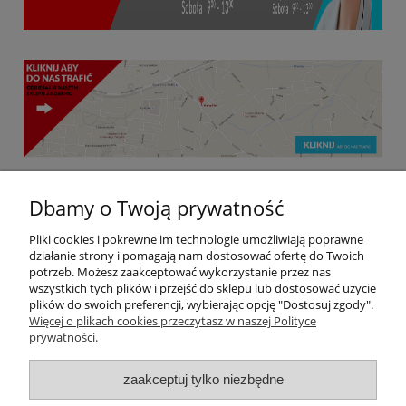
Dbamy o Twoją prywatność
Pliki cookies i pokrewne im technologie umożliwiają poprawne
Kraina Farb | ul. Łużycka 73c, 30-693 Kraków, woj.
działanie strony i pomagają nam dostosować ofertę do Twoich
małopolskie | mail: krainafarb@interia.pl | tel:
790
potrzeb. Możesz zaakceptować wykorzystanie przez nas
662 152 925 | NIP: 6831945640
663 338,
wszystkich tych plików i przejść do sklepu lub dostosować użycie
plików do swoich preferencji, wybierając opcję "Dostosuj zgody".
Więcej o plikach cookies przeczytasz w naszej Polityce
prywatności.
Pomoc
zaakceptuj tylko niezbędne
Dostawa