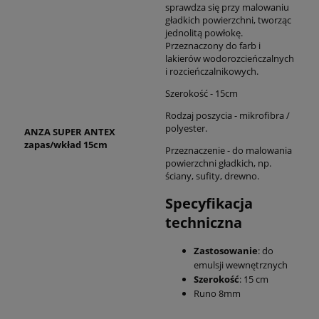
sprawdza się przy malowaniu
gładkich powierzchni, tworząc
jednolitą powłokę.
Przeznaczony do farb i
lakierów wodorozcieńczalnych
i rozcieńczalnikowych.
Szerokość - 15cm
Rodzaj poszycia - mikrofibra /
polyester.
ANZA SUPER ANTEX
zapas/wkład 15cm
Przeznaczenie - do malowania
powierzchni gładkich, np.
ściany, sufity, drewno.
Specyfikacja
techniczna
Zastosowanie
: do
emulsji wewnętrznych
Szerokość
: 15 cm
Runo 8mm