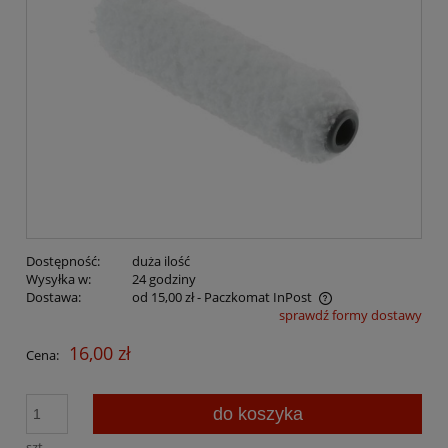
Dostępność:
duża ilość
Wysyłka w:
24 godziny
Dostawa:
od 15,00 zł
- Paczkomat InPost
sprawdź formy dostawy
Cena nie zawiera ewentualnych kosztów płatności
16,00 zł
Cena:
do koszyka
szt.