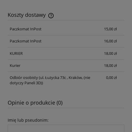
Koszty dostawy
Cena nie zawiera ewentualnych kosztów płatności
Paczkomat InPost
15,00 zł
Paczkomat InPost
16,00 zł
KURIER
18,00 zł
Kurier
18,00 zł
Odbiór osobisty
(ul. Łużycka 73c , Kraków, (nie
0,00 zł
dotyczy Paneli 3D))
Opinie o produkcie (0)
Imię lub pseudonim: