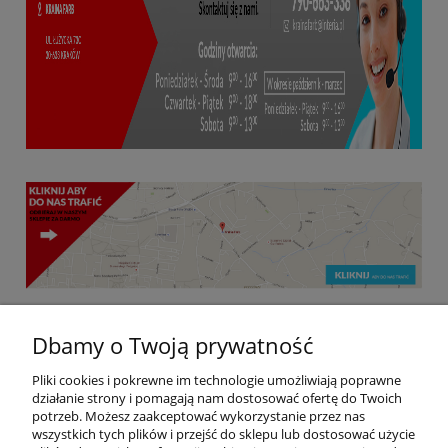
Dbamy o Twoją prywatność
Pliki cookies i pokrewne im technologie umożliwiają poprawne
Kraina Farb | ul. Łużycka 73c, 30-693 Kraków, woj.
działanie strony i pomagają nam dostosować ofertę do Twoich
małopolskie | mail: krainafarb@interia.pl | tel:
790
potrzeb. Możesz zaakceptować wykorzystanie przez nas
662 152 925 | NIP: 6831945640
663 338,
wszystkich tych plików i przejść do sklepu lub dostosować użycie